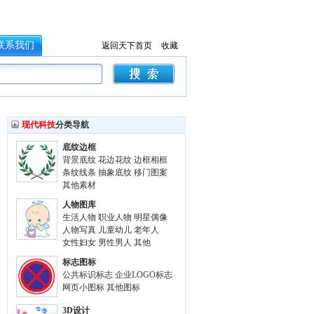
联系我们
返回天下首页
收藏
现代科技
分类导航
底纹边框
背景底纹
花边花纹
边框相框
条纹线条
抽象底纹
移门图案
其他素材
人物图库
生活人物
职业人物
明星偶像
人物写真
儿童幼儿
老年人
女性妇女
男性男人
其他
标志图标
公共标识标志
企业LOGO标志
网页小图标
其他图标
3D设计