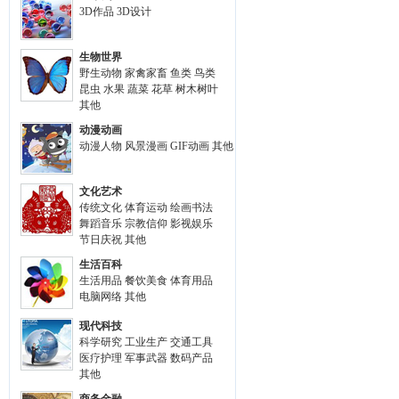
3D作品
3D设计
生物世界
野生动物
家禽家畜
鱼类
鸟类
昆虫
水果
蔬菜
花草
树木树叶
其他
动漫动画
动漫人物
风景漫画
GIF动画
其他
文化艺术
传统文化
体育运动
绘画书法
舞蹈音乐
宗教信仰
影视娱乐
节日庆祝
其他
生活百科
生活用品
餐饮美食
体育用品
电脑网络
其他
现代科技
科学研究
工业生产
交通工具
医疗护理
军事武器
数码产品
其他