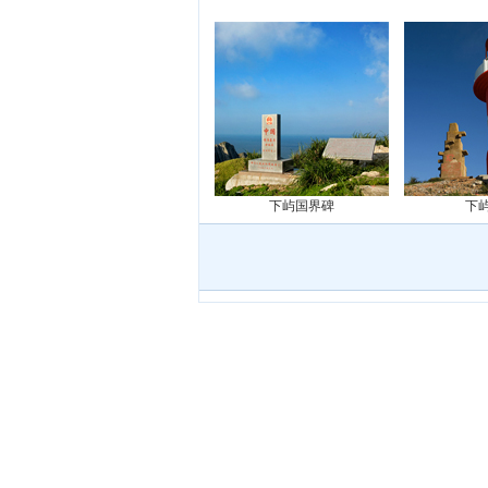
下屿国界碑
下