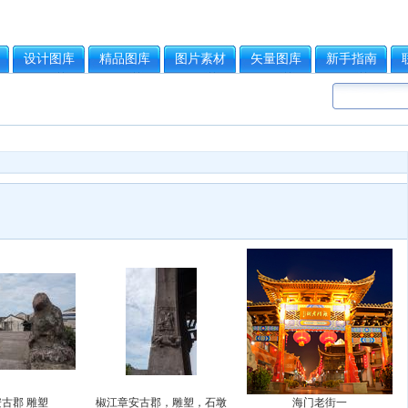
设计图库
精品图库
图片素材
矢量图库
新手指南
古郡 雕塑
椒江章安古郡，雕塑，石墩
海门老街一