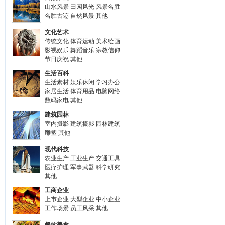
山水风景
田园风光
风景名胜
名胜古迹
自然风景
其他
文化艺术
传统文化
体育运动
美术绘画
影视娱乐
舞蹈音乐
宗教信仰
节日庆祝
其他
生活百科
生活素材
娱乐休闲
学习办公
家居生活
体育用品
电脑网络
数码家电
其他
建筑园林
室内摄影
建筑摄影
园林建筑
雕塑
其他
现代科技
农业生产
工业生产
交通工具
医疗护理
军事武器
科学研究
其他
工商企业
上市企业
大型企业
中小企业
工作场景
员工风采
其他