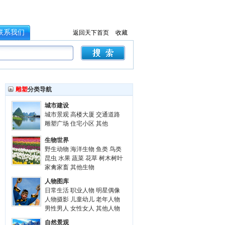
联系我们
返回天下首页
收藏
雕塑
分类导航
城市建设
城市景观
高楼大厦
交通道路
雕塑广场
住宅小区
其他
生物世界
野生动物
海洋生物
鱼类
鸟类
昆虫
水果
蔬菜
花草
树木树叶
家禽家畜
其他生物
人物图库
日常生活
职业人物
明星偶像
人物摄影
儿童幼儿
老年人物
男性男人
女性女人
其他人物
自然景观