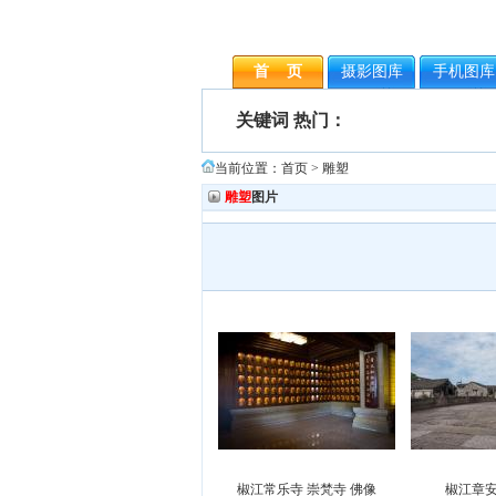
首 页
摄影图库
手机图库
关键词 热门：
当前位置：
首页
> 雕塑
雕塑
图片
椒江常乐寺 崇梵寺 佛像
椒江章安